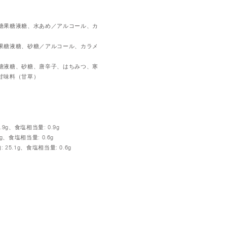
糖果糖液糖、水あめ／アルコール、カ
果糖液糖、砂糖／アルコール、カラメ
糖液糖、砂糖、唐辛子、はちみつ、寒
甘味料（甘草）
.9g、食塩相当量: 0.9g
g、食塩相当量: 0.6g
25.1g、食塩相当量: 0.6g