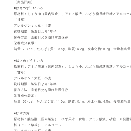
【商品詳細】
■はさめずこいいろ
原材料：しょうゆ（国内製造）、アミノ酸液、ぶどう糖果糖液糖／アルコー
（甘草）
アレルゲン：大豆・小麦
賞味期限：製造日より1年半
保存方法：直射日光を避け常温保存
栄養成分表示：
熱量: 71kcal、たんぱく質: 10.6g、脂質: 0.2g、炭水化物: 6.7g、食塩相当量: 
■はさめずうすいろ
原材料：アミノ酸液（国内製造）、しょうゆ、ぶどう糖果糖液糖／アルコー
（甘草）
アレルゲン：大豆・小麦
賞味期限：製造日より1年半
保存方法：直射日光を避け常温保存
栄養成分表示：
熱量: 63kcal、たんぱく質: 11.0g、脂質: 0.1g、炭水化物: 4.5g、食塩相当量: 
■ゆずの舞
原材料：醸造酢（国内製造）、ゆず果汁、食塩、アミノ酸液、砂糖、米発酵
料（アミノ酸等）、アルコール
アレルゲン：大豆・小麦