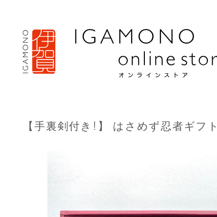
【手裏剣付き!】 はさめず忍者ギフ