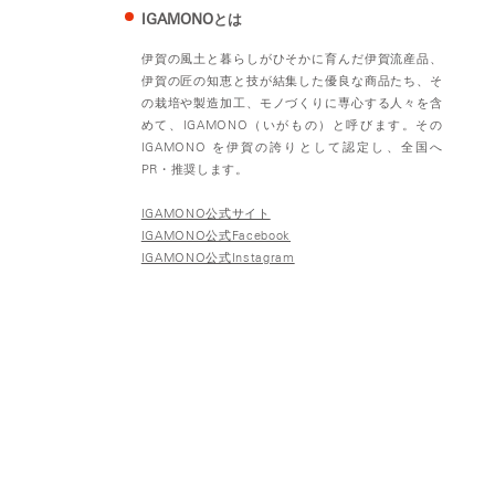
IGAMONOとは
伊賀の風土と暮らしがひそかに育んだ伊賀流産品、
伊賀の匠の知恵と技が結集した優良な商品たち、そ
の栽培や製造加工、モノづくりに専心する人々を含
めて、IGAMONO（いがもの）と呼びます。その
IGAMONO を伊賀の誇りとして認定し、全国へ
PR・推奨します。
IGAMONO公式サイト
IGAMONO公式Facebook
IGAMONO公式Instagram