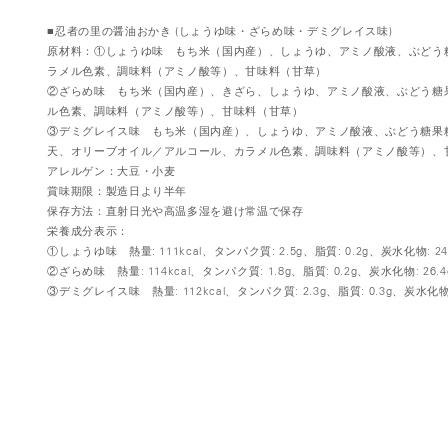
■忍者の里の醤油おかき (しょうゆ味・ざらめ味・デミグレイス味)
原材料：①しょうゆ味 もち米（国内産）、しょうゆ、アミノ酸液、ぶどう
ラメル色素、調味料（アミノ酸等）、甘味料（甘草）
②ざらめ味 もち米（国内産）、きざら、しょうゆ、アミノ酸液、ぶどう糖
ル色素、調味料（アミノ酸等）、甘味料（甘草）
③デミグレイス味 もち米（国内産）、しょうゆ、アミノ酸液、ぶどう糖果
天、オリーブオイル／アルコール、カラメル色素、調味料（アミノ酸等）、
アレルゲン：大豆・小麦
賞味期限：製造日より半年
保存方法：直射日光や高温多湿を避け常温で保存
栄養成分表示：
①しょうゆ味 熱量: 111kcal、タンパク質: 2.5g、脂質: 0.2g、炭水化物: 24
②ざらめ味 熱量: 114kcal、タンパク質: 1.8g、脂質: 0.2g、炭水化物: 26.4
③デミグレイス味 熱量: 112kcal、タンパク質: 2.3g、脂質: 0.3g、炭水化物: 