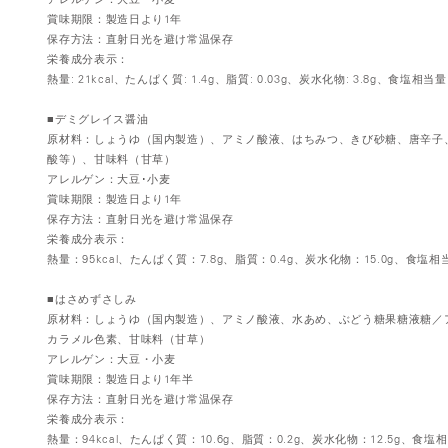
賞味期限：製造日より1年
保存方法：直射日光を避け常温保存
栄養成分表示：
熱量: 21kcal、たんぱく質: 1.4g、脂質: 0.03g、炭水化物: 3.8g、食塩相当量: 
■デミグレイス醤油
原材料：しょうゆ（国内製造）、アミノ酸液、はちみつ、きび砂糖、唐辛子
酸等）、甘味料（甘草）
アレルゲン：大豆･小麦
賞味期限：製造日より1年
保存方法：直射日光を避け常温保存
栄養成分表示：
熱量：95kcal、たんぱく質：7.8g、脂質：0.4g、炭水化物：15.0g、食塩相当
■はさめずさしみ
原材料：しょうゆ（国内製造）、アミノ酸液、水あめ、ぶどう糖果糖液糖／
カラメル色素、甘味料（甘草）
アレルゲン：大豆・小麦
賞味期限：製造日より1年半
保存方法：直射日光を避け常温保存
栄養成分表示：
熱量：94kcal、たんぱく質：10.6g、脂質：0.2g、炭水化物：12.5g、食塩相