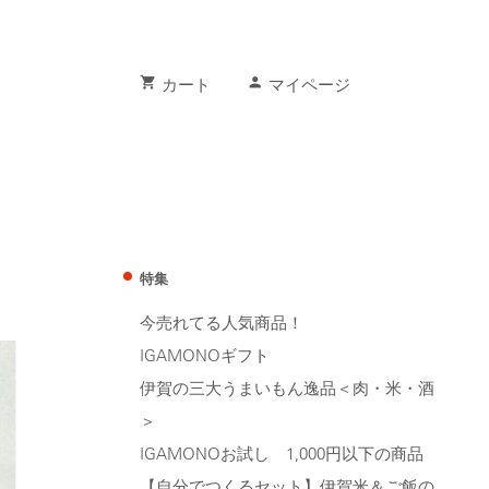
shopping_cart
person
カート
マイページ
特集
今売れてる人気商品！
IGAMONOギフト
伊賀の三大うまいもん逸品＜肉・米・酒
＞
IGAMONOお試し 1,000円以下の商品
【自分でつくるセット】伊賀米＆ご飯の