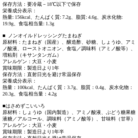
保存方法：要冷蔵－18℃以下で保存
栄養成分表示：
熱量: 156kcal、たんぱく質: 7.2g、脂質: 4.6g、炭水化物:
19.9g、食塩相当量: 1.3g
■ ノンオイルドレッシングたまねぎ
原材料：たまねぎ（国産）、醸造酢、砂糖、しょうゆ、アミ
ノ酸液、ローストオニオン、食塩／調味料（アミノ酸等）、
増粘剤（キサンタンガム）
アレルゲン：大豆・小麦
賞味期限：製造日より1年
保存方法：直射日光を避け常温保存
栄養成分表示：
熱量：100kcal、たんぱく質：3.7g、脂質：0.4g、炭水化物：
20.3g、食塩相当量：4.2g
■はさめずこいいろ
原材料：しょうゆ（国内製造）、アミノ酸液、ぶどう糖果糖
液糖／アルコール、調味料（アミノ酸等）、甘味料（甘草）
アレルゲン：大豆・小麦
賞味期限：製造日より1年半