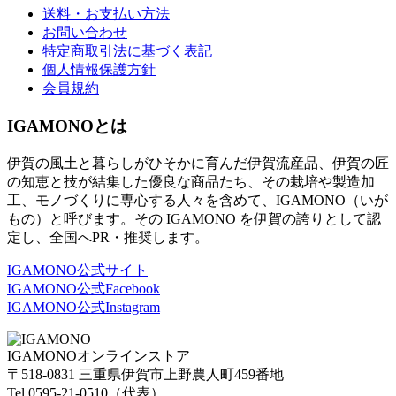
送料・お支払い方法
お問い合わせ
特定商取引法に基づく表記
個人情報保護方針
会員規約
IGAMONOとは
伊賀の風土と暮らしがひそかに育んだ伊賀流産品、伊賀の匠
の知恵と技が結集した優良な商品たち、その栽培や製造加
工、モノづくりに専心する人々を含めて、IGAMONO（いが
もの）と呼びます。その IGAMONO を伊賀の誇りとして認
定し、全国へPR・推奨します。
IGAMONO公式サイト
IGAMONO公式Facebook
IGAMONO公式Instagram
IGAMONO
オンラインストア
〒
518-0831
三重県伊賀市上野農人町
459
番地
Tel 0595-21-0510
（代表）