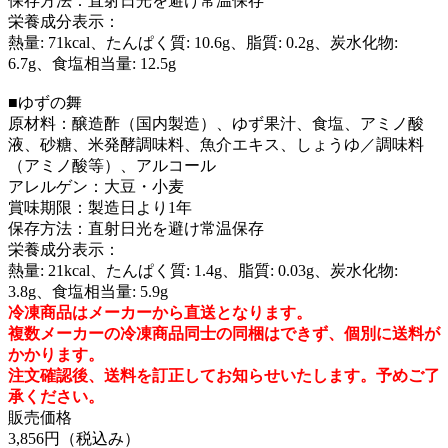
保存方法：直射日光を避け常温保存
栄養成分表示：
熱量: 71kcal、たんぱく質: 10.6g、脂質: 0.2g、炭水化物:
6.7g、食塩相当量: 12.5g
■ゆずの舞
原材料：醸造酢（国内製造）、ゆず果汁、食塩、アミノ酸
液、砂糖、米発酵調味料、魚介エキス、しょうゆ／調味料
（アミノ酸等）、アルコール
アレルゲン：大豆・小麦
賞味期限：製造日より1年
保存方法：直射日光を避け常温保存
栄養成分表示：
熱量: 21kcal、たんぱく質: 1.4g、脂質: 0.03g、炭水化物:
3.8g、食塩相当量: 5.9g
冷凍商品はメーカーから直送となります。
複数メーカーの冷凍商品同士の同梱はできず、個別に送料が
かかります。
注文確認後、送料を訂正してお知らせいたします。予めご了
承ください。
販売価格
3,856円
（税込み）