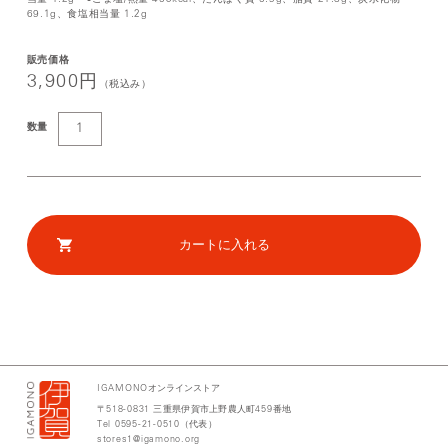
69.1g、食塩相当量 1.2g
販売価格
3,900円
（税込み）
数量
IGAMONO
オンラインストア
〒
518-0831
三重県伊賀市上野農人町
459
番地
Tel 0595-21-0510
（代表）
stores1@igamono.org