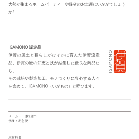
大勢が集まるホームパーティーや帰省のお土産にいかがでしょう
か?
IGAMONO 認定品
伊賀の風土と暮らしがひそかに育んだ伊賀流産
品、
伊賀の匠の知恵と技が結集した優良な商品た
ち、
その栽培や製造加工、モノづくりに専心する人々
を含めて、
IGAMONO（いがもの）と呼びます。
メーカー：(株)賀門
便種：宅急便
原材料名：