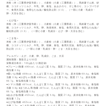
米粉（米（三重県伊賀市産））、小麦粉（小麦（三重県産））、馬鈴薯でん粉、砂
糖、ココナッツミルク、牛乳、卵、食塩、あおさのり、すじ青のり、コンブパウダ
ー、食用大豆油、食用なたね油／酸化防止剤（V.E）、（一部に小麦・乳成分・
卵・大豆を含む）
＜えび塩＞
米粉（米（三重県伊賀市産））、小麦粉（小麦（三重県産））、馬鈴薯でん粉、砂
糖、ココナッツミルク、牛乳、卵、海老粉末、食塩、食用大豆油、食用なたね油／
酸化防止剤（V.E）、（一部に小麦・乳成分・えび・卵・大豆を含む）
＜ごま塩＞
米粉（米（三重県伊賀市産））、小麦粉（小麦（三重県産））、馬鈴薯でん粉、砂
糖、ココナッツミルク、牛乳、卵、胡麻、食塩、食用大豆油、食用なたね油／酸化
防止剤（V.E）、（一部に小麦・乳成分・卵・ごま・大豆を含む）
アレルゲン：えび、小麦、卵、乳成分、ごま、大豆
賞味期限：製造日より50日
栄養成分表示：100gあたり(推定値)
●プレーン/熱量 490kcal、たんぱく質 5.8g、脂質 21.8g、炭水化物 68.8g、食塩
相当量 0.9g
●紫いも/熱量 499kcal、たんぱく質 5.9g、脂質 21.8g、炭水化物 69.4g、食塩相
当量 0.9g ●かぼちゃ/熱量 496kcal、たんぱく質 5.9g、脂質 21.1g、炭水化物
69.1g、食塩相当量 0.9g
●トマト/熱量 491kcal、たんぱく質 5.6g、脂質 19.6g、炭水化物 68.9g、食塩相
当量 0.9g ●ほうれん草/熱量 491kcal、たんぱく質 5.6g、脂質 19.9g、炭水化物
68.1g、食塩相当量 0.9g
●あおさ塩/熱量 452kcal、たんぱく質 5.9g、脂質 21.8g、炭水化物 69.0g、食塩
相当量 1.2g
●えび塩/熱量 462kcal、たんぱく質 6.2g、脂質 21.8g、炭水化物 69.9g、食塩相
当量 1.2g ●ごま塩/熱量 453kcal、たんぱく質 5.9g、脂質 21.8g、炭水化物