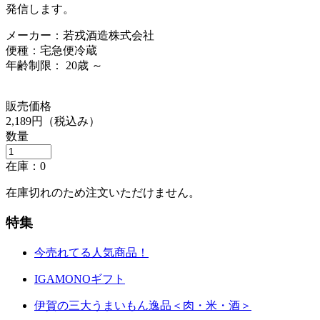
発信します。
メーカー：若戎酒造株式会社
便種：宅急便冷蔵
年齢制限： 20歳 ～
販売価格
2,189円
（税込み）
数量
在庫：
0
在庫切れのため注文いただけません。
特集
今売れてる人気商品！
IGAMONOギフト
伊賀の三大うまいもん逸品＜肉・米・酒＞