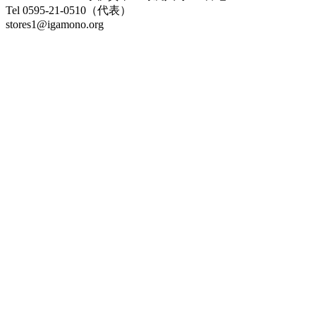
Tel 0595-21-0510
（代表）
stores1@igamono.org