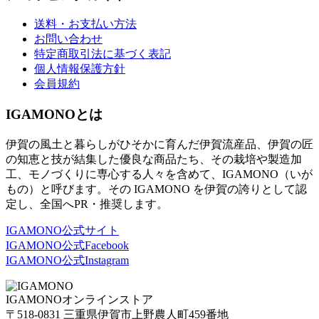
送料・お支払い方法
お問い合わせ
特定商取引法に基づく表記
個人情報保護方針
会員規約
IGAMONOとは
伊賀の風土と暮らしがひそかに育んだ伊賀流産品、伊賀の匠
の知恵と技が結集した優良な商品たち、その栽培や製造加
工、モノづくりに専心する人々を含めて、IGAMONO（いが
もの）と呼びます。その IGAMONO を伊賀の誇りとして認
定し、全国へPR・推奨します。
IGAMONO公式サイト
IGAMONO公式Facebook
IGAMONO公式Instagram
IGAMONO
オンラインストア
〒
518-0831
三重県伊賀市上野農人町
459
番地