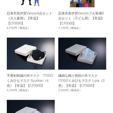
忍者衣装伊賀Version4点セット
忍者衣装伊賀Versionフル装備9
（大人夏用）【常温】
点セット（子ども用）【常温】
【CP3000】
【CP3000】
8,250円
（税込み）
7,700円
（税込み）
手裏剣刺繍の布マスク ITOGO
繊細な織り模様の布マスク
くみひもマスク Syuriken（4
ITOGOくみひもマスク Luna（3
色）【常温】【CP3000】
色）【常温】【CP3000】
4,290円
（税込み）
3,960円
（税込み）