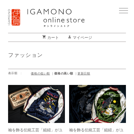
shopping_cart
person
カート
マイページ
ファッション
価格の高い順
表示順 :
価格の低い順
更新日順
袖を飾る伝統工芸「組紐」がユ
袖を飾る伝統工芸「組紐」がユ