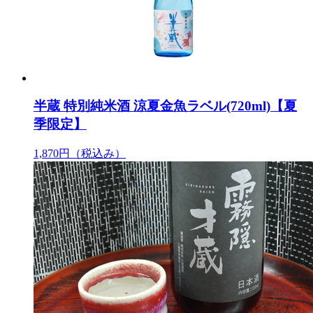
半蔵 特別純米酒 涼夏金魚ラベル(720ml)【夏
季限定】
1,870円
（税込み）