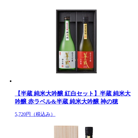
【半蔵 純米大吟醸 紅白セット】半蔵 純米大
吟醸 赤ラベル&半蔵 純米大吟醸 神の穂
5,720円
（税込み）