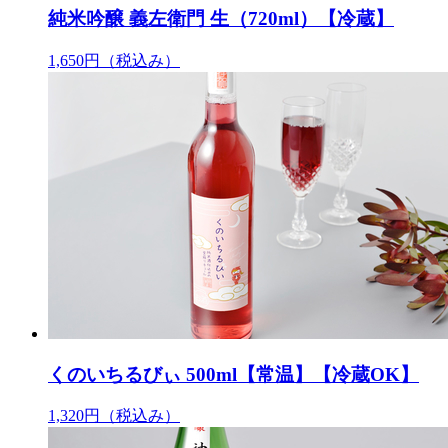
純米吟醸 義左衛門 生（720ml）【冷蔵】
1,650円
（税込み）
くのいちるびぃ 500ml【常温】【冷蔵OK】
1,320円
（税込み）