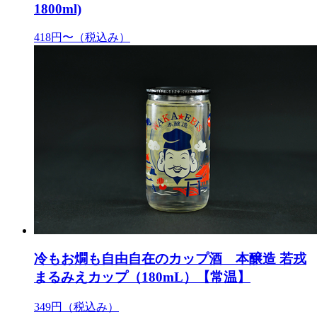
1800ml)
418円〜
（税込み）
冷もお燗も自由自在のカップ酒 本醸造 若戎
まるみえカップ（180mL）【常温】
349円
（税込み）