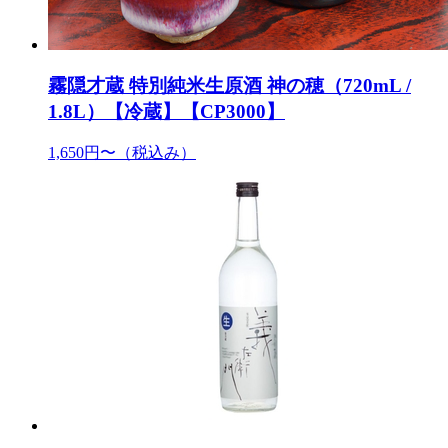
霧隠才蔵 特別純米生原酒 神の穂（720mL /
1.8L）【冷蔵】【CP3000】
1,650円〜
（税込み）