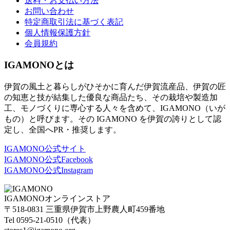
送料・お支払い方法
お問い合わせ
特定商取引法に基づく表記
個人情報保護方針
会員規約
IGAMONOとは
伊賀の風土と暮らしがひそかに育んだ伊賀流産品、伊賀の匠
の知恵と技が結集した優良な商品たち、その栽培や製造加
工、モノづくりに専心する人々を含めて、IGAMONO（いが
もの）と呼びます。その IGAMONO を伊賀の誇りとして認
定し、全国へPR・推奨します。
IGAMONO公式サイト
IGAMONO公式Facebook
IGAMONO公式Instagram
IGAMONO
オンラインストア
〒
518-0831
三重県伊賀市上野農人町
459
番地
Tel 0595-21-0510
（代表）