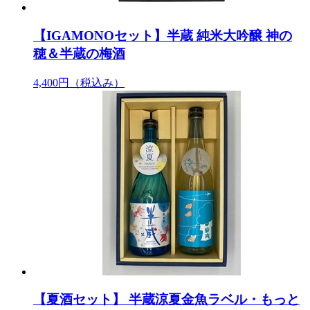
【IGAMONOセット】半蔵 純米大吟醸 神の
穂＆半蔵の梅酒
4,400円
（税込み）
【夏酒セット】 半蔵涼夏金魚ラベル・もっと