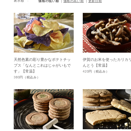
価格の低い順
表示順 :
価格の高い順
更新日順
天然色素の彩り豊かなポテトチッ
伊賀のお米を使ったカリカ
プス「なんとこれはじゃがいもで
んとう【常温】
す」【常温】
420円
（税込み）
380円
（税込み）