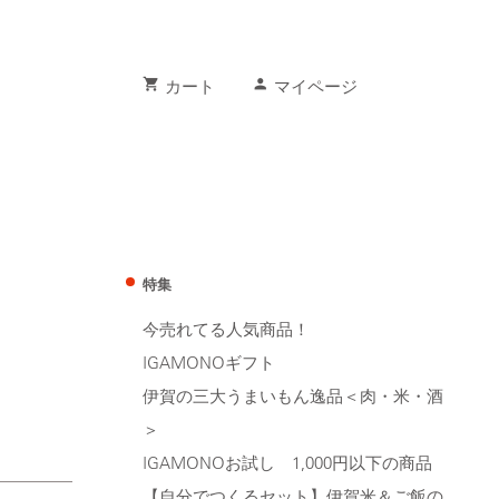
shopping_cart
person
カート
マイページ
特集
今売れてる人気商品！
IGAMONOギフト
伊賀の三大うまいもん逸品＜肉・米・酒
＞
IGAMONOお試し 1,000円以下の商品
【自分でつくるセット】伊賀米＆ご飯の