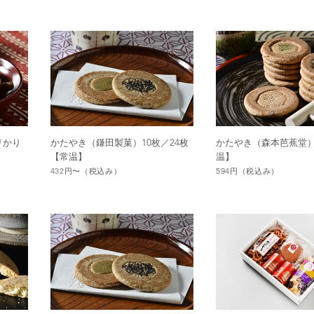
リかり
かたやき（鎌田製菓）10枚／24枚
かたやき（森本芭蕉堂）
【常温】
温】
432円〜
（税込み）
594円
（税込み）