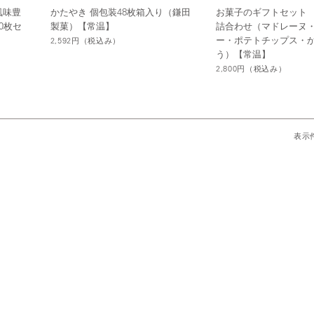
風味豊
かたやき 個包装48枚箱入り（鎌田
お菓子のギフトセット
0枚セ
製菓）【常温】
詰合わせ（マドレーヌ
ー・ポテトチップス・
2,592円
（税込み）
う）【常温】
2,800円
（税込み）
表示件