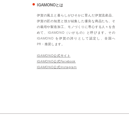
IGAMONOとは
伊賀の風土と暮らしがひそかに育んだ伊賀流産品、
伊賀の匠の知恵と技が結集した優良な商品たち、そ
の栽培や製造加工、モノづくりに専心する人々を含
めて、IGAMONO（いがもの）と呼びます。その
IGAMONO を伊賀の誇りとして認定し、全国へ
PR・推奨します。
IGAMONO公式サイト
IGAMONO公式Facebook
IGAMONO公式Instagram