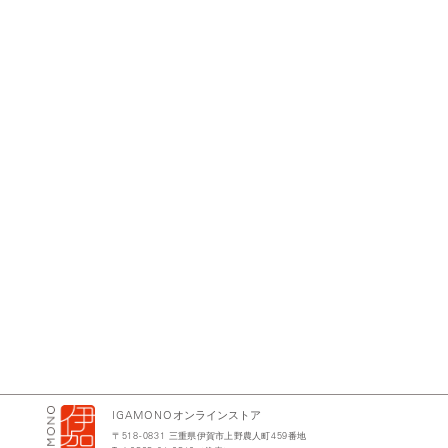
IGAMONO
オンラインストア
〒
518-0831
三重県伊賀市上野農人町
459
番地