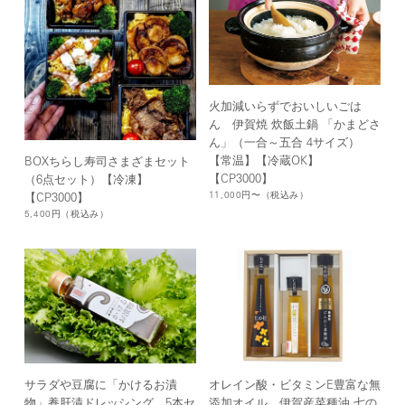
火加減いらずでおいしいごは
ん 伊賀焼 炊飯土鍋 「かまどさ
ん」（一合～五合 4サイズ）
【常温】【冷蔵OK】
BOXちらし寿司さまざまセット
【CP3000】
（6点セット）【冷凍】
11,000円〜
（税込み）
【CP3000】
5,400円
（税込み）
サラダや豆腐に「かけるお漬
オレイン酸・ビタミンE豊富な無
物」養肝漬ドレッシング 5本セ
添加オイル 伊賀産菜種油 七の