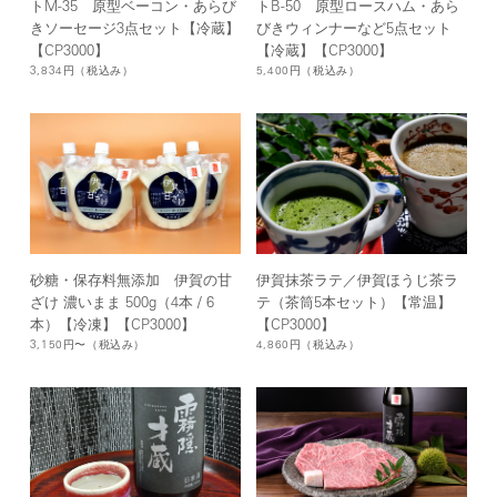
トM-35 原型ベーコン・あらび
トB-50 原型ロースハム・あら
きソーセージ3点セット【冷蔵】
びきウィンナーなど5点セット
【CP3000】
【冷蔵】【CP3000】
3,834円
（税込み）
5,400円
（税込み）
砂糖・保存料無添加 伊賀の甘
伊賀抹茶ラテ／伊賀ほうじ茶ラ
ざけ 濃いまま 500g（4本 / 6
テ（茶筒5本セット）【常温】
本）【冷凍】【CP3000】
【CP3000】
3,150円〜
（税込み）
4,860円
（税込み）