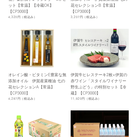
ット【常温】【冷蔵OK】
花セレクションB【常温】
【CP3000】
【CP3000】
4,320円
（税込み）
3,207円
（税込み）
オレイン酸・ビタミンE豊富な無
伊賀牛ヒレステーキ2枚×伊賀の
添加オイル 伊賀産菜種油 七の
赤ワイン「スタイルワイナリー
花セレクションA【常温】
野生ぶどう」の特別セット【冷
【CP3000】
蔵】【CP3000】
4,287円
（税込み）
11,920円
（税込み）