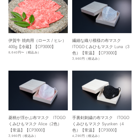
伊賀牛 焼肉用（ロース / ヒレ）
繊細な織り模様の布マスク
400g【冷蔵】【CP3000】
ITOGOくみひもマスク Luna（3
8,640円〜
（税込み）
色）【常温】【CP3000】
3,960円
（税込み）
菱柄が浮かぶ布マスク ITOGO
手裏剣刺繍の布マスク ITOGO
くみひもマスク Alice（2色）
くみひもマスク Syuriken（4
【常温】【CP3000】
色）【常温】【CP3000】
3,960円
（税込み）
4,290円
（税込み）