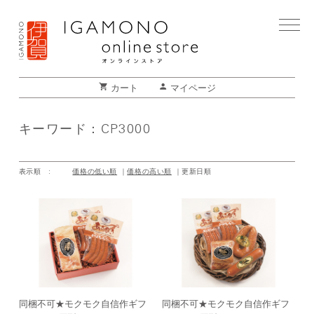
shopping_cart
person
カート
マイページ
キーワード：CP3000
表示順 :
価格の低い順
価格の高い順
更新日順
同梱不可★モクモク自信作ギフ
同梱不可★モクモク自信作ギフ