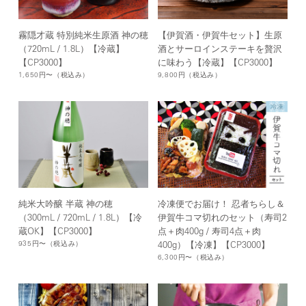
【伊賀酒・伊賀牛セット】生原
霧隠才蔵 特別純米生原酒 神の穂
酒とサーロインステーキを贅沢
（720mL / 1.8L）【冷蔵】
に味わう【冷蔵】【CP3000】
【CP3000】
9,800円
（税込み）
1,650円〜
（税込み）
純米大吟醸 半蔵 神の穂
冷凍便でお届け！ 忍者ちらし＆
（300mL / 720mL / 1.8L）【冷
伊賀牛コマ切れのセット（寿司2
蔵OK】【CP3000】
点＋肉400g / 寿司4点＋肉
935円〜
（税込み）
400g）【冷凍】【CP3000】
6,300円〜
（税込み）