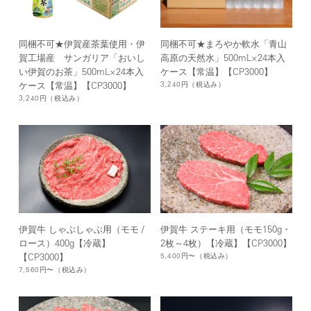
同梱不可★伊賀産茶葉使用・伊
同梱不可★まろやか軟水「青山
賀工場産 サンガリア「おいし
高原の天然水」500mL×24本入
い伊賀のお茶」500mL×24本入
ケース【常温】【CP3000】
3,240円
（税込み）
ケース【常温】【CP3000】
3,240円
（税込み）
伊賀牛 しゃぶしゃぶ用（モモ /
伊賀牛 ステーキ用（モモ150g・
ロース）400g【冷蔵】
2枚～4枚）【冷蔵】【CP3000】
5,400円〜
（税込み）
【CP3000】
7,560円〜
（税込み）