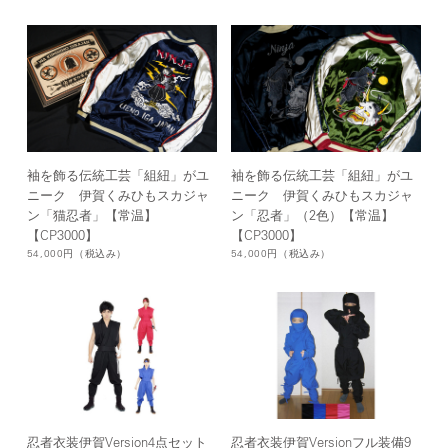
袖を飾る伝統工芸「組紐」がユ
袖を飾る伝統工芸「組紐」がユ
ニーク 伊賀くみひもスカジャ
ニーク 伊賀くみひもスカジャ
ン「忍者」（2色）【常温】
ン「猫忍者」【常温】
【CP3000】
【CP3000】
54,000円
（税込み）
54,000円
（税込み）
忍者衣装伊賀Version4点セット
忍者衣装伊賀Versionフル装備9