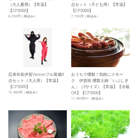
（大人夏用）【常温】
点セット（子ども用）【常温】
【CP3000】
【CP3000】
8,250円
（税込み）
7,700円
（税込み）
忍者衣装伊賀Versionフル装備9
おうちで燻製！気軽にスモー
点セット（大人用）【常温】
ク 伊賀焼 燻製土鍋「いぶしぎ
【CP3000】
ん」（3サイズ）【常温】【冷蔵
12,980円
（税込み）
OK】【CP3000】
11,000円〜
（税込み）