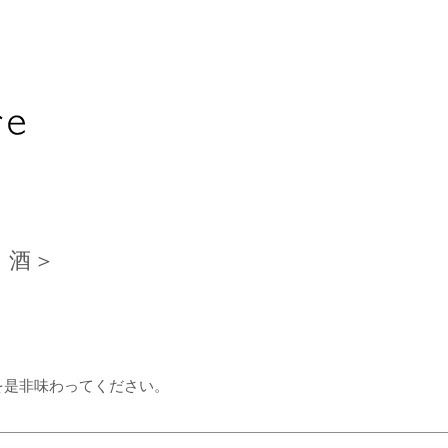
・酒＞
を是非味わってください。