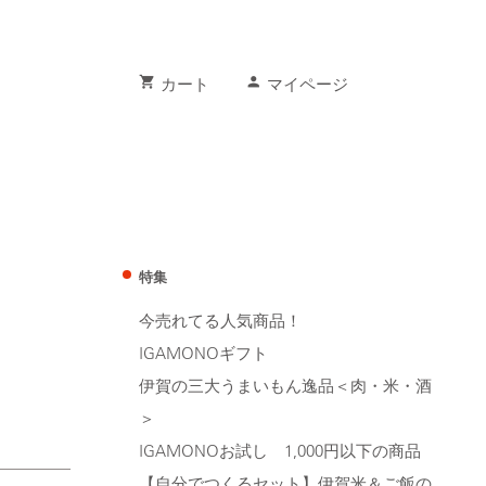
shopping_cart
person
カート
マイページ
特集
今売れてる人気商品！
IGAMONOギフト
伊賀の三大うまいもん逸品＜肉・米・酒
＞
IGAMONOお試し 1,000円以下の商品
【自分でつくるセット】伊賀米＆ご飯の