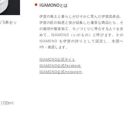
IGAMONOとは
伊賀の風土と暮らしがひそかに育んだ伊賀流産品、
/ 5本セッ
伊賀の匠の知恵と技が結集した優良な商品たち、そ
の栽培や製造加工、モノづくりに専心する人々を含
めて、IGAMONO（いがもの）と呼びます。その
IGAMONO を伊賀の誇りとして認定し、全国へ
PR・推奨します。
IGAMONO公式サイト
IGAMONO公式Facebook
IGAMONO公式Instagram
20ml