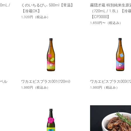
mL /
くのいちるびぃ 500ml【常温】
霧隠才蔵 特別純米生原
【冷蔵OK】
（720mL / 1.8L）【冷
【CP3000】
1,320円
（税込み）
1,650円〜
（税込み）
ラベル
ワカエビスプラス001(720ml)
ワカエビスプラス003(72
1,980円
（税込み）
1,980円
（税込み）