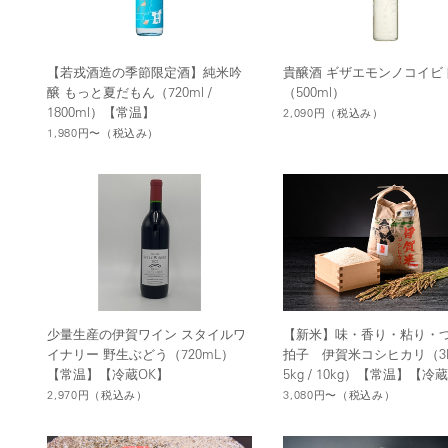
【若戎酒造の季節限定酒】純米吟
貴醸酒 ギザエモンノコイビ
醸 もっと夏だもん（720ml /
（500ml）
1800ml）【常温】
2,090円
（税込み）
1,980円〜
（税込み）
少量生産の伊賀ワイン スタイルワ
【新米】味・香り・粘り・つ
イナリー 野生ぶどう（720mL）
拍子 伊賀米コシヒカリ（3kg
【常温】【冷蔵OK】
5kg / 10kg）【常温】【冷
2,970円
（税込み）
3,080円〜
（税込み）