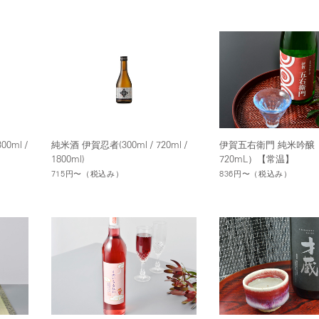
0ml /
純米酒 伊賀忍者(300ml / 720ml /
伊賀五右衛門 純米吟醸（3
1800ml)
720mL）【常温】
715円〜
（税込み）
836円〜
（税込み）