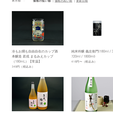
価格の低い順
表示順 :
価格の高い順
更新日順
冷もお燗も自由自在のカップ酒
純米吟醸 義左衛門(180ml / 30
本醸造 若戎 まるみえカップ
720ml / 1800ml)
（180mL）【常温】
418円〜
（税込み）
349円
（税込み）