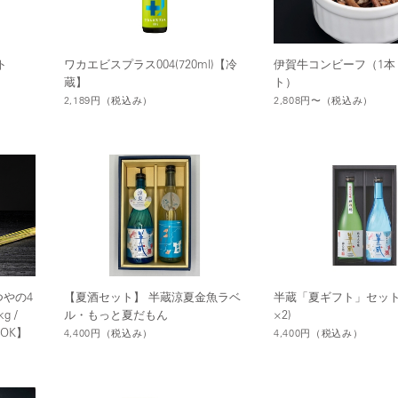
ト
ワカエビスプラス004(720ml)【冷
伊賀牛コンビーフ（1本 
蔵】
ト）
2,189円
（税込み）
2,808円〜
（税込み）
やの4
【夏酒セット】 半蔵涼夏金魚ラベ
半蔵「夏ギフト」セット(7
 /
ル・もっと夏だもん
×2)
蔵OK】
4,400円
（税込み）
4,400円
（税込み）