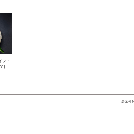
イン・
00】
表示件数