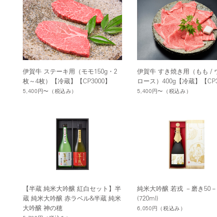
伊賀牛 ステーキ用（モモ150g・2
伊賀牛 すき焼き用（もも / ウ
枚～4枚）【冷蔵】【CP3000】
ロース）400g【冷蔵】【CP3
5,400円〜
（税込み）
5,400円〜
（税込み）
【半蔵 純米大吟醸 紅白セット】半
純米大吟醸 若戎 －磨き50
蔵 純米大吟醸 赤ラベル&半蔵 純米
(720ml)
大吟醸 神の穂
6,050円
（税込み）