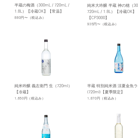
半蔵の梅酒（300mL / 720mL /
純米大吟醸 半蔵 神の穂（300
1.8L）【冷蔵OK】【常温】
720mL / 1.8L）【冷蔵OK】
【CP3000】
880円〜
（税込み）
935円〜
（税込み）
純米吟醸 義左衛門 生（720ml）
半蔵 特別純米酒 涼夏金魚
【冷蔵】
(720ml)【夏季限定】
1,650円
（税込み）
1,870円
（税込み）